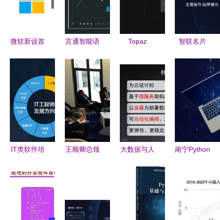
微软新设首
言通智能语
Topaz
智联名片
席科学官，
音机器人加
Sharpen AI
以AI技术引
加速人工智
盟 抢占人
用人工智能
领产品营销
能技术研发
工智能基础
重塑清晰视
新变革
与基础布局
软件开发的
界
先机
IT类软件培
王顺卿总领
大数据与人
南宁Python
训机构排名
事访问莱法
工智能时代
软件周末学
前六强一览
州凯泽斯劳
的GIS软件
习班 打开
人工智能与
滕市“工业
与技术发展
人工智能基
基础软件开
4.0”示范基
Ṅ础软件开