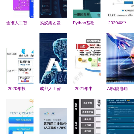
发方向
地
发的便捷之
门
金准人工智
蚂蚁集团发
Python基础
2020年中
能 应用和
布2023知
与应用开发
国人工智能
架构创新双
识产权白皮
从零迈向人
物流行业市
轮驱动AI芯
书 凸显技
工智能的实
场现状及发
片发展报告
术壁垒与人
战之旅
展前景分析
工智能发展
——人工智
动向
能基础软件
驱动下的变
2020年投
成都人工智
2021年中
AI赋能电销
革
资重点
能培训机构
国人工智能
是洪荒之
“5G”智能基
哪家靠谱？
发展趋势
力，还是基
础设施赋
浅谈基础软
基础软件自
础软件的渐
能“智慧城
件开发学习
主创新加速
进式革新？
市”发展
路径
前行