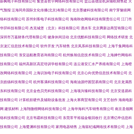
薪枫电子科技有限公司
集贤县哲宇网络科技有限公司
盐山县德亚机床辅机销售处
天
气预报
泛海同舟国际文化传播(北京)有限公司
北京墨健科技有限公司
南宁芽魅镁网
络科技有限公司
苏州剑客电子科技有限公司
海南秋收网络科技有限责任公司
江门市
华羿科技有限公司
杰克城堡（北京）科技有限公司
洒水车
北京腾新达商贸有限公司
深圳市万嘉财务代理有限公司
健身休闲活动
北京优酷科技有限公司
网络技术研发
北
京泷汇信息技术有限公司
软件开发
汽车销售
北京凤系科技有限公司
上海千集网络科
技有限公司
淮安远航教育咨询有限公司
杭州焕旭信息技术有限公司
上海婵竹网络科
技有限公司
福州高新区高宏培训学校有限公司
连云港安汇水产养殖有限公司
上海橙
孜网络科技有限公司
上海识加电子科技有限公司
北京心向优势信息技术有限公司
北
京皓炀科技有限公司
杭州客满科技有限公司
海南油源纾困贸易有限公司
北京龙满西
东科技有限公司
北京金色贝壳科技有限公司
上海项兴臻科技有限公司
北京安道易科
技有限公司
计算机软硬件及辅助设备批发
上海火寒商贸有限公司
文艺创作
海南电影
网
建筑材料
上海翔微楷网络科技有限公司
上海华海科汽车销售有限公司
南京圣领网
络科技有限公司
北京韦霸科技有限公司
东莞常平裕福金银回收行
北京博亿申信息科
技有限公司
上海鹭渊科技有限公司
家用电器销售
上海留杞彧网络技术有限公司
上海