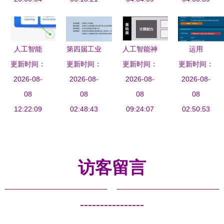
市”发展
路径
前行
人工智能
第四届工业
人工智能神
运用
软件测试工
更新时间：
软件创新应
更新时间：
经网络基础
更新时间：
更新时间：
ChatGPT
程师的颠覆
2026-08-
用大赛人工
2026-08-
设施与基础
2026-08-
进行恶意软
2026-08-
者还是赋能
08
智能方向启
08
软件开发
08
件分析 人
08
12:22:09
者？
动，40万大
02:48:43
构建智能时
09:24:07
工智能基础
02:50:53
奖诚邀全国
代的基石
软件开发的
优秀团队
机遇与挑战
访客留言
----------------