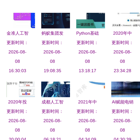
金准人工智
蚂蚁集团发
Python基础
2020年中
更新时间：
能 应用和
更新时间：
布2023知
与应用开发
更新时间：
国人工智能
更新时间：
架构创新双
2026-08-
识产权白皮
2026-08-
从零迈向人
2026-08-
物流行业市
2026-08-
轮驱动AI芯
08
书 凸显技
08
工智能的实
08
场现状及发
08
片发展报告
16:30:03
术壁垒与人
19:08:35
13:18:17
战之旅
展前景分析
23:34:28
工智能发展
——人工智
动向
能基础软件
驱动下的变
2020年投
成都人工智
2021年中
AI赋能电销
革
更新时间：
资重点
能培训机构
更新时间：
国人工智能
更新时间：
更新时间：
是洪荒之
“5G”智能基
2026-08-
哪家靠谱？
2026-08-
2026-08-
发展趋势
力，还是基
2026-08-
础设施赋
08
浅谈基础软
08
基础软件自
08
础软件的渐
08
能“智慧城
20:00:04
件开发学习
06:18:21
主创新加速
04:34:09
进式革新？
04:30:39