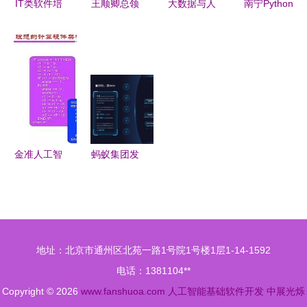
IT类软件培
王顺卿总领
大数据与人
南宁Python
训机构排名
事访问莱法
工智能时代
软件周末学
前六强一览
州凯泽斯劳
的GIS软件
习班 打开
人工智能与
滕市“工业
与技术发展
人工智能基
基础软件开
4.0”示范基
Ṅ础软件开
发方向
地
发的便捷之
门
金准人工智
蚂蚁集团发
能 应用和
布2023知
架构创新双
识产权白皮
轮驱动AI芯
书 凸显技
片发展报告
术壁垒与人
地址：北京市通州区北苑一路1号院1号楼1层1-14-1592
工智能发展
电话：1381104**
动向
Copyright © 2026
www.fanshuoa.com
人工智能基础软件开发
中展光烁