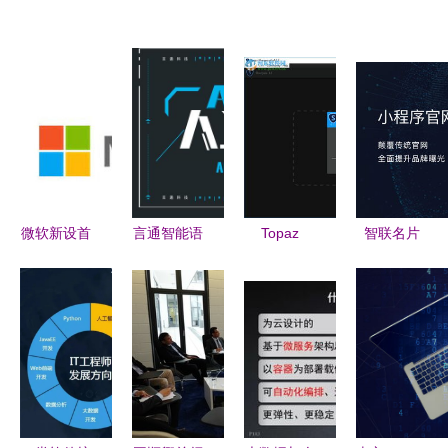
微软新设首
言通智能语
Topaz
智联名片
席科学官，
音机器人加
Sharpen AI
以AI技术引
加速人工智
盟 抢占人
用人工智能
领产品营销
能技术研发
工智能基础
重塑清晰视
新变革
与基础布局
软件开发的
界
先机